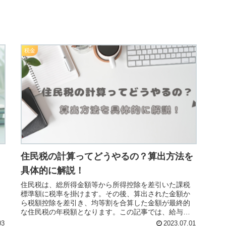
税金
住民税の計算ってどうやるの？算出方法を
具体的に解説！
住民税は、総所得金額等から所得控除を差引いた課税
標準額に税率を掛けます。その後、算出された金額か
ら税額控除を差引き、均等割を合算した金額が最終的
な住民税の年税額となります。この記事では、給与収
入500万円を事例として具体的に計算の流れを解説して
03
2023.07.01