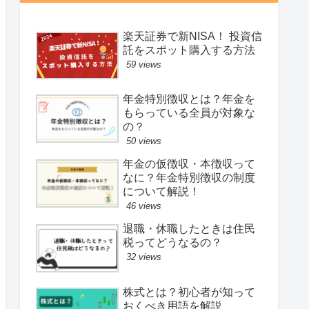
楽天証券で新NISA！ 投資信
託をスポット購入する方法
59 views
年金特別徴収とは？年金を
もらっている全員が対象な
の？
50 views
年金の仮徴収・本徴収って
なに？年金特別徴収の制度
について解説！
46 views
退職・休職したときは住民
税ってどうなるの？
32 views
株式とは？初心者が知って
おくべき用語を解説