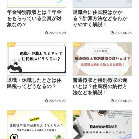
年金特別徴収とは？年金
退職金に住民税はかか
をもらっている全員が対
る？計算方法などをわか
象なの？
りやすく解説！
2023.06.29
2023.06.28
税金
税金
退職・休職したときは住
普通徴収と特別徴収の違
民税ってどうなるの？
いとは？住民税の納付方
法などを解説！
2023.06.27
2023.06.26
税金
税金