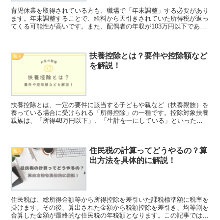
育児休業を取得されている方も、職場で「年末調整」する必要があり
ます。年末調整することで、給料から天引きされていた所得税が返っ
てくる可能性が高いです。また、配偶者の年収が103万円以下であれ
ば「配偶者控除」を受けることができます。
扶養控除とは？要件や控除額など
税金
を解説！
扶養控除とは、一定の要件に該当する子どもや親など（扶養親族）を
養っている場合に受けられる「所得控除」の一種です。控除対象扶養
親族は、「所得48万円以下」、「生計を一にしている」といった複
数の条件を満たす必要があり、「年末調整」または「確定申告」で申
告することができます。
住民税の計算ってどうやるの？算
税金
出方法を具体的に解説！
住民税は、総所得金額等から所得控除を差引いた課税標準額に税率を
掛けます。その後、算出された金額から税額控除を差引き、均等割を
合算した金額が最終的な住民税の年税額となります。この記事では、