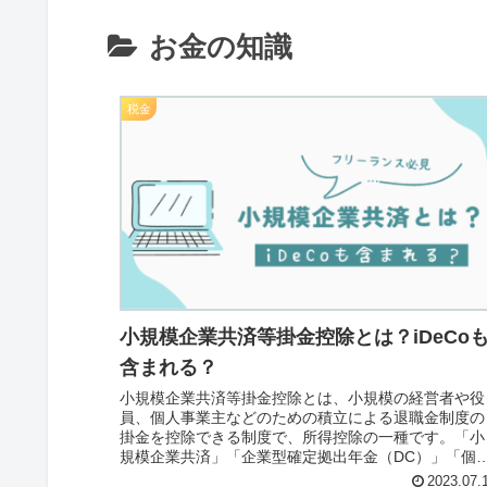
お金の知識
税金
小規模企業共済等掛金控除とは？iDeCo
含まれる？
小規模企業共済等掛金控除とは、小規模の経営者や役
員、個人事業主などのための積立による退職金制度の
掛金を控除できる制度で、所得控除の一種です。「小
規模企業共済」「企業型確定拠出年金（DC）」「個
型確定拠出年金（iDeCo）」が該当し、iDeCoは掛金
2023.07.