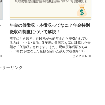
を
年金の仮徴収・本徴収ってなに？年金特別
徴収の制度について解説！
前年に引き続き、住民税が公的年金から差引かれてい
る方は、4・6・8月に前年度の住民税を基に計算した金
額が「仮徴収」されます。また、現年度年税額から4・
6・8月に仮徴収した金額を除いた残りの税額を10・
て
12・翌2月の3回に分けて公的年金から差引かれること
01
2023.06.30
を「本徴収」といいます。
ンサーリンク