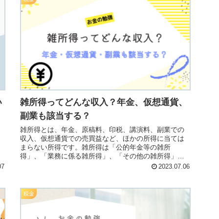
い
雑所得ってどんな収入？年金、仮想通貨、
副業も該当する？
雑所得とは、年金、原稿料、印税、講演料、副業での
収入、仮想通貨での売買益など、ほかの所得に当ては
まらない所得です。雑所得は「公的年金等の雑所
得」、「業務に係る雑所得」、「その他の雑所得」に
分類され、雑所得内に限り損益通算することができま
07
2023.07.06
す。
税金