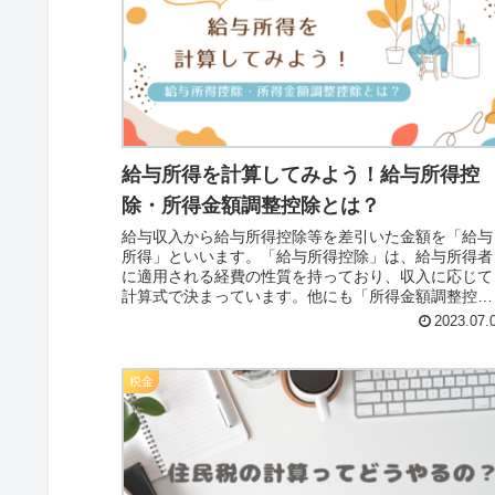
給与所得を計算してみよう！給与所得控
除・所得金額調整控除とは？
給与収入から給与所得控除等を差引いた金額を「給与
所得」といいます。「給与所得控除」は、給与所得者
に適用される経費の性質を持っており、収入に応じて
計算式で決まっています。他にも「所得金額調整控
除」や「特定支出控除」を使って給与所得を計算しま
2023.07.
す。
税金