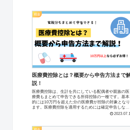
全額が控除になります。
税金
医療費控除とは？概要から申告方法まで
説！
医療費控除は、生計を共にしている配偶者や親族の医
療費もまとめて申告できる所得控除の一種です。基本
的には10万円を超えた分の医療費が控除の対象とな
ます。医療費控除を適用するためには確定申告しなけ
ればならず、過去5年間まで遡って申告することもで
2023.07.
ます。
税金