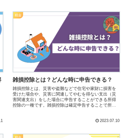
税金
解
雑損控除とは？どんな時に申告できる？
雑損控除とは、災害や盗難などで住宅や家財に損害を
受けた場合や、災害に関連してやむを得ない支出（災
害関連支出）をした場合に申告することができる所得
控除の一種です。雑損控除は確定申告することで所得
り
税と住民税に適用され、損害が大きい場合は3年間にわ
たって繰り越すことができます。
き
11
2023.07.10
税金