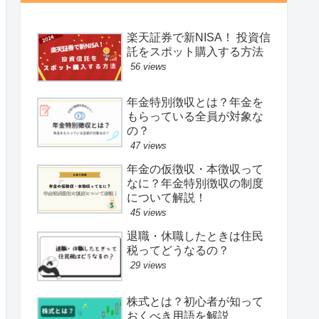
楽天証券で新NISA！ 投資信
託をスポット購入する方法
56 views
年金特別徴収とは？年金を
もらっている全員が対象な
の？
47 views
年金の仮徴収・本徴収って
なに？年金特別徴収の制度
について解説！
45 views
退職・休職したときは住民
税ってどうなるの？
29 views
株式とは？初心者が知って
おくべき用語を解説