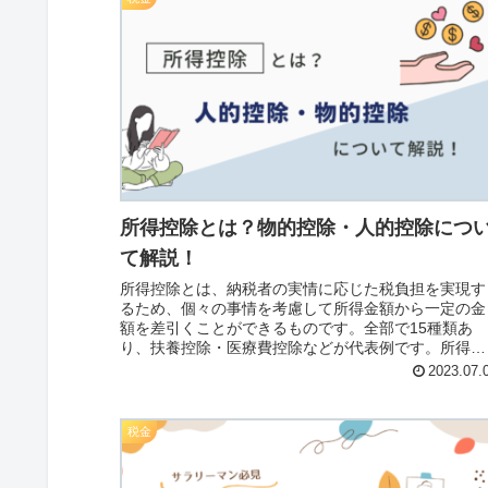
所得控除とは？物的控除・人的控除につ
て解説！
所得控除とは、納税者の実情に応じた税負担を実現す
るため、個々の事情を考慮して所得金額から一定の金
額を差引くことができるものです。全部で15種類あ
り、扶養控除・医療費控除などが代表例です。所得控
除は「年末調整」または「確定申告」で適用すること
2023.07.
ができます。
税金