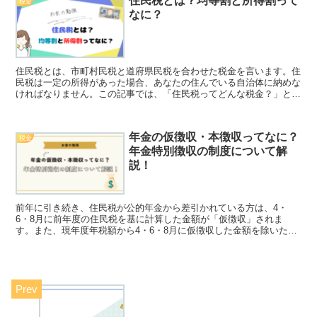
住民税とは？均等割と所得割って
税金
なに？
住民税とは、市町村民税と道府県民税を合わせた税金を言います。住
民税は一定の所得があった場合、あなたの住んでいる自治体に納めな
ければなりません。この記事では、「住民税ってどんな税金？」とい
うテーマで、住民税の定義や均等割・所得割といった用語の解説をし
ています。
年金の仮徴収・本徴収ってなに？
税金
年金特別徴収の制度について解
説！
前年に引き続き、住民税が公的年金から差引かれている方は、4・
6・8月に前年度の住民税を基に計算した金額が「仮徴収」されま
す。また、現年度年税額から4・6・8月に仮徴収した金額を除いた残
りの税額を10・12・翌2月の3回に分けて公的年金から差引かれるこ
とを「本徴収」といいます。