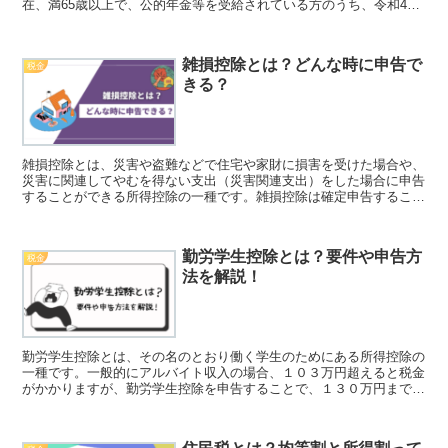
在、満65歳以上で、公的年金等を受給されている方のうち、令和4年
中の年金所得に対して住民税が課税されている方です。
雑損控除とは？どんな時に申告で
税金
きる？
雑損控除とは、災害や盗難などで住宅や家財に損害を受けた場合や、
災害に関連してやむを得ない支出（災害関連支出）をした場合に申告
することができる所得控除の一種です。雑損控除は確定申告すること
で所得税と住民税に適用され、損害が大きい場合は3年間にわたって
繰り越すことができます。
勤労学生控除とは？要件や申告方
税金
法を解説！
勤労学生控除とは、その名のとおり働く学生のためにある所得控除の
一種です。一般的にアルバイト収入の場合、１０３万円超えると税金
がかかりますが、勤労学生控除を申告することで、１３０万円まで非
課税となるのです。一方、親の扶養からは外れてしまう場合がありま
すので注意が必要です。