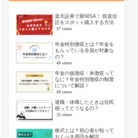
楽天証券で新NISA！ 投資信
託をスポット購入する方法
57 views
年金特別徴収とは？年金を
もらっている全員が対象な
の？
49 views
年金の仮徴収・本徴収って
なに？年金特別徴収の制度
について解説！
46 views
退職・休職したときは住民
税ってどうなるの？
31 views
株式とは？初心者が知って
おくべき用語を解説