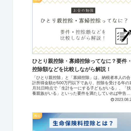
ひとり親控除・寡婦控除ってなに？要件
控除額などを比較しながら解説！
「ひとり親控除」と「寡婦控除」は、納税者本人の合
計所得金額が500万円以下であり、控除を受ける年の1
月31日時点で「生計を一にする子どもがいる」、「
養親族がいる」といった要件を満たしていれば申告で
きる所得控除の一種です。申告することで、住民税で
2023.08.
は所得135万円まで非課税となります。
税金