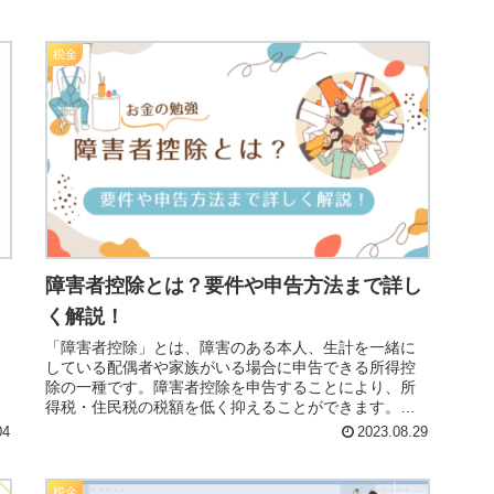
控除）」などがあげられます。
税金
障害者控除とは？要件や申告方法まで詳し
く解説！
「障害者控除」とは、障害のある本人、生計を一緒に
している配偶者や家族がいる場合に申告できる所得控
除の一種です。障害者控除を申告することにより、所
得税・住民税の税額を低く抑えることができます。確
定申告や年末調整で申告できますので、忘れずに申告
04
2023.08.29
しましょう！
税金