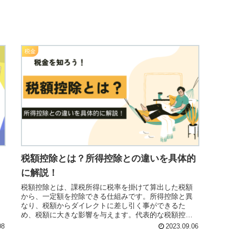
税金
税額控除とは？所得控除との違いを具体的
に解説！
税額控除とは、課税所得に税率を掛けて算出した税額
から、一定額を控除できる仕組みです。所得控除と異
なり、税額からダイレクトに差し引く事ができるた
め、税額に大きな影響を与えます。代表的な税額控除
に「配当控除」「住宅借入金等特別控除（住宅ローン
08
2023.09.06