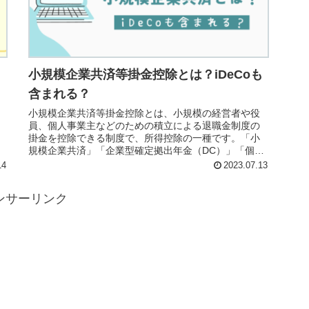
！
小規模企業共済等掛金控除とは？iDeCoも
含まれる？
小規模企業共済等掛金控除とは、小規模の経営者や役
円
員、個人事業主などのための積立による退職金制度の
掛金を控除できる制度で、所得控除の一種です。「小
規模企業共済」「企業型確定拠出年金（DC）」「個人
型確定拠出年金（iDeCo）」が該当し、iDeCoは掛金の
14
2023.07.13
全額が控除になります。
ンサーリンク