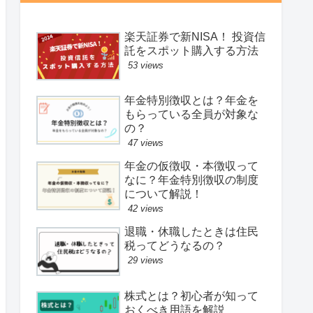
楽天証券で新NISA！ 投資信
託をスポット購入する方法
53 views
年金特別徴収とは？年金を
もらっている全員が対象な
の？
47 views
年金の仮徴収・本徴収って
なに？年金特別徴収の制度
について解説！
42 views
退職・休職したときは住民
税ってどうなるの？
29 views
株式とは？初心者が知って
おくべき用語を解説