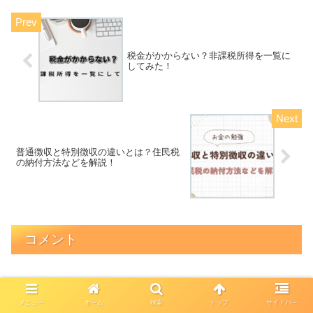
税金がかからない？非課税所得を一覧に
してみた！
普通徴収と特別徴収の違いとは？住民税
の納付方法などを解説！
コメント
コメントを書き込む
メニュー
ホーム
検索
トップ
サイドバー