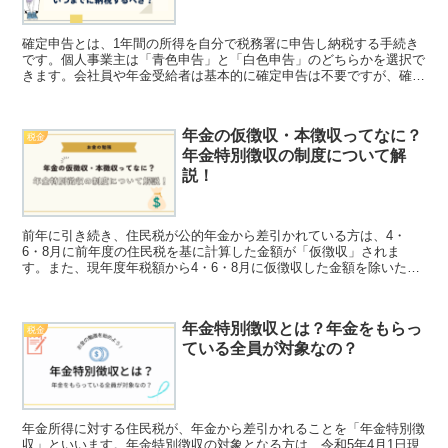
確定申告とは、1年間の所得を自分で税務署に申告し納税する手続き
です。個人事業主は「青色申告」と「白色申告」のどちらかを選択で
きます。会社員や年金受給者は基本的に確定申告は不要ですが、確定
申告することで税金を低くすることができる場合があります。
年金の仮徴収・本徴収ってなに？
税金
年金特別徴収の制度について解
説！
前年に引き続き、住民税が公的年金から差引かれている方は、4・
6・8月に前年度の住民税を基に計算した金額が「仮徴収」されま
す。また、現年度年税額から4・6・8月に仮徴収した金額を除いた残
りの税額を10・12・翌2月の3回に分けて公的年金から差引かれるこ
とを「本徴収」といいます。
年金特別徴収とは？年金をもらっ
税金
ている全員が対象なの？
年金所得に対する住民税が、年金から差引かれることを「年金特別徴
収」といいます。年金特別徴収の対象となる方は、令和5年4月1日現