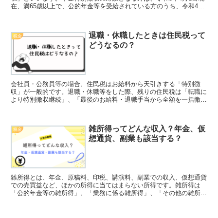
在、満65歳以上で、公的年金等を受給されている方のうち、令和4年
中の年金所得に対して住民税が課税されている方です。
退職・休職したときは住民税って
税金
どうなるの？
会社員・公務員等の場合、住民税はお給料から天引きする「特別徴
収」が一般的です。退職・休職等をした際、残りの住民税は「転職に
より特別徴収継続」、「最後のお給料・退職手当から全額を一括徴
収」、「個人で納付（普通徴収へ切替）」のいずれかの方法で納める
必要があります。
雑所得ってどんな収入？年金、仮
税金
想通貨、副業も該当する？
雑所得とは、年金、原稿料、印税、講演料、副業での収入、仮想通貨
での売買益など、ほかの所得に当てはまらない所得です。雑所得は
「公的年金等の雑所得」、「業務に係る雑所得」、「その他の雑所
得」に分類され、雑所得内に限り損益通算することができます。